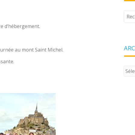
Tape
votr
re d’hébergement.
rech
ARC
urnée au mont Saint Michel.
ssante.
Arch