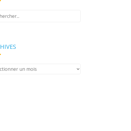
z
e
erche
HIVES
ives