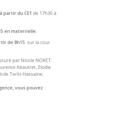
à partir du CE1
de 17h30 à
35 en maternelle.
rtir de 8h15
sur la cour
 assuré par Nicole NORET.
 Laurence Abautret, Elodie
ile Terki-Hassaine,
urgence, vous pouvez