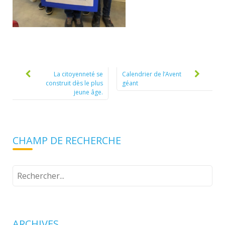
Post
navigation
La citoyenneté se
Calendrier de l’Avent
construit dès le plus
géant
jeune âge.
CHAMP DE RECHERCHE
Tapez
votre
recherche
ARCHIVES