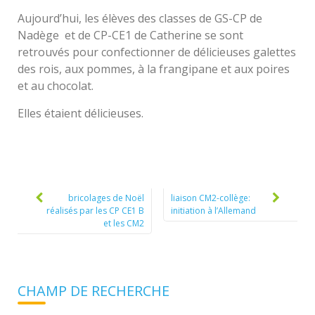
Aujourd’hui, les élèves des classes de GS-CP de
Nadège et de CP-CE1 de Catherine se sont
retrouvés pour confectionner de délicieuses galettes
des rois, aux pommes, à la frangipane et aux poires
et au chocolat.
Elles étaient délicieuses.
Post
navigation
bricolages de Noël
liaison CM2-collège:
réalisés par les CP CE1 B
initiation à l’Allemand
et les CM2
CHAMP DE RECHERCHE