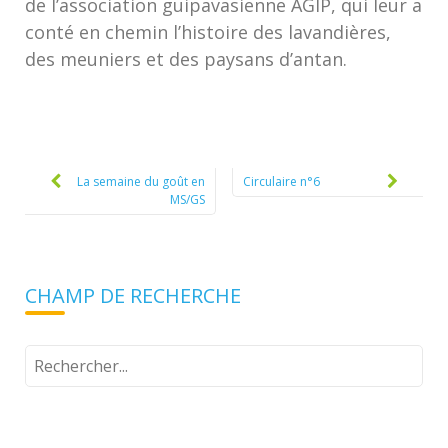
de l’association guipavasienne AGIP, qui leur a
conté en chemin l’histoire des lavandières,
des meuniers et des paysans d’antan.
Post
navigation
La semaine du goût en
Circulaire n°6
MS/GS
CHAMP DE RECHERCHE
Tapez
votre
recherche