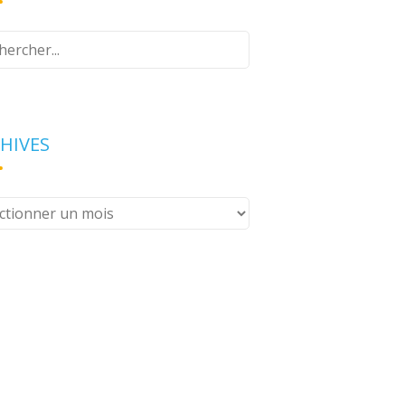
z
e
erche
HIVES
ives