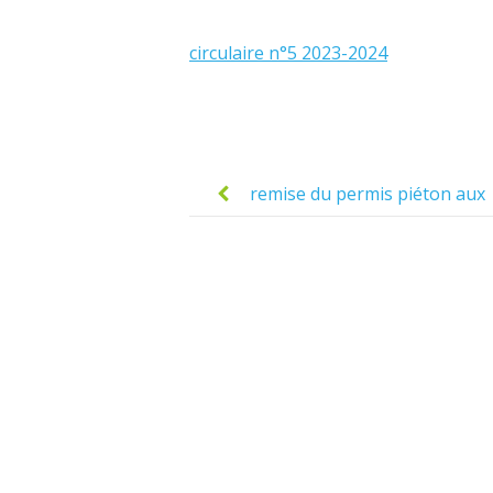
circulaire n°5 2023-2024
Post
navigation
remise du permis piéton aux
élèves de CE2