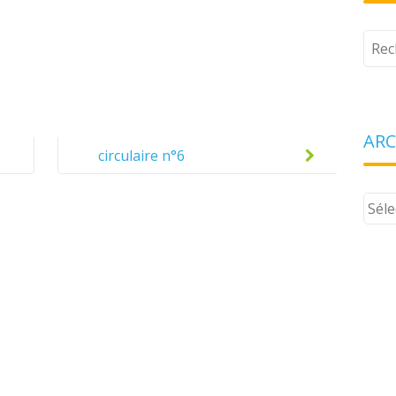
Tape
votr
rech
ARC
circulaire n°6
Arch