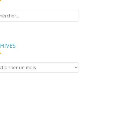
z
e
erche
HIVES
ives