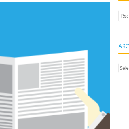
Tape
votr
rech
ARC
Arch