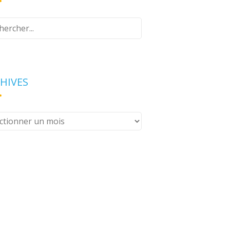
z
e
erche
HIVES
ives