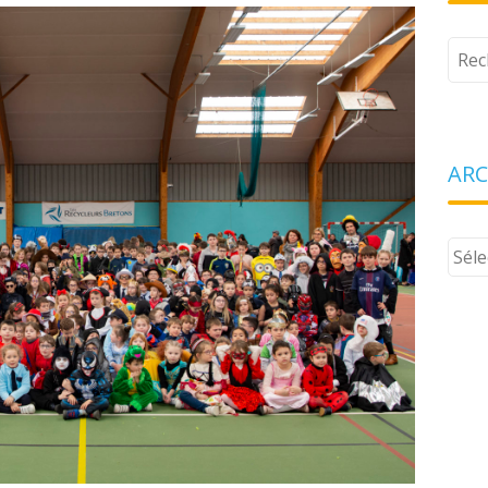
Tape
votr
rech
ARC
Arch