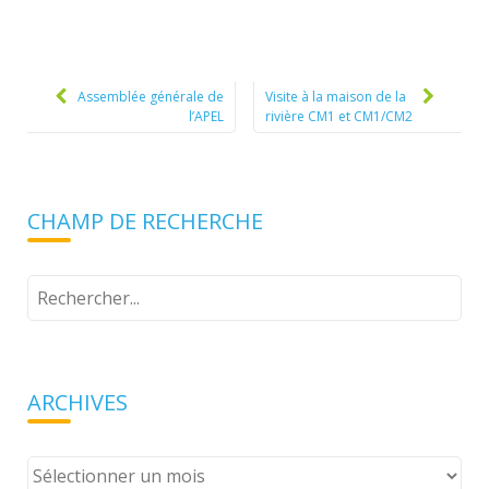
Post
navigation
Assemblée générale de
Visite à la maison de la
l’APEL
rivière CM1 et CM1/CM2
CHAMP DE RECHERCHE
Tapez
votre
recherche
ARCHIVES
Archives