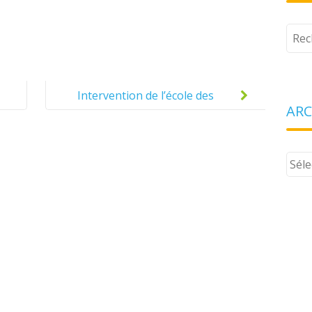
Tape
votr
rech
Intervention de l’école des
ARC
loisirs autour des métiers du
livre en CM2 A
Arch