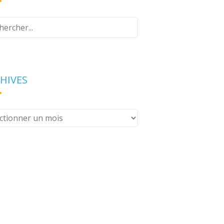
z
e
erche
HIVES
ives