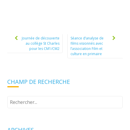
Post
navigation
Journée de découverte
Séance d’analyse de
au collège St Charles
films visionnés avec
pour les CM1/CM2
l’association Film et
culture en primaire
CHAMP DE RECHERCHE
Tapez
votre
recherche
ARCHIVES