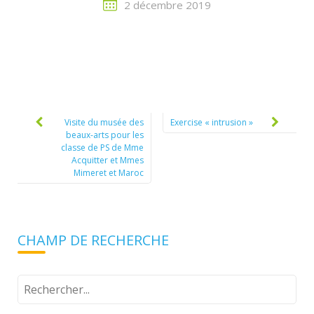
2 décembre 2019
Post
navigation
Visite du musée des
Exercise « intrusion »
beaux-arts pour les
classe de PS de Mme
Acquitter et Mmes
Mimeret et Maroc
CHAMP DE RECHERCHE
Tapez
votre