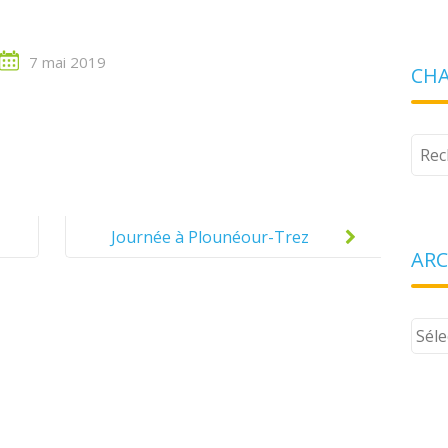
7 mai 2019
CHA
Tape
votr
rech
Journée à Plounéour-Trez
ARC
pour les CP de Gaëlle
Kermarrec et CP/CE1 de
Arch
Emmanuelle Gendrot