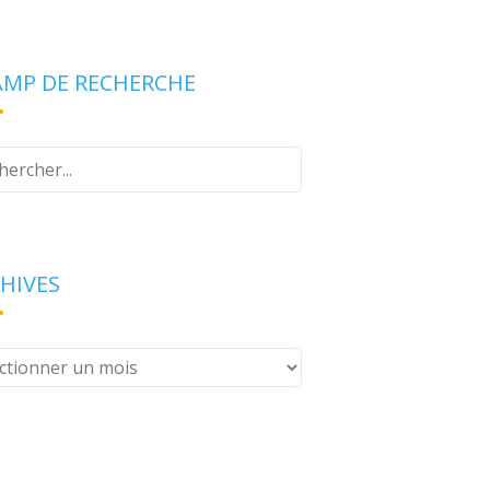
MP DE RECHERCHE
z
e
erche
HIVES
ives