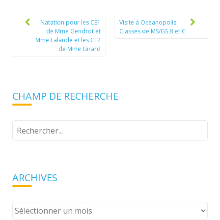
Post
navigation
Natation pour les CE1
Visite à Océanopolis
de Mme Gendrot et
Classes de MS/GS B et C
Mme Lalande et les CE2
de Mme Girard
CHAMP DE RECHERCHE
Tapez
votre
recherche
ARCHIVES
Archives